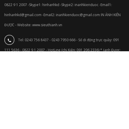
0822 9 1 2007 -Skype1: hinhanhkd -Skype2: inanhkienduoc -Email1:
hinhanhkd@gmail.com -Email2: inanhkienduoc@gmail.com IN ẢNH KIÊN
ĐƯỢC - Website: www.sieuthianh.vn
Tel: 0243 756 8437 - 0243 7950 666 - Số di động trực quầy: 091
111 5636 - 0822 9 1 2007 - HotLine (chị Kiên: 091 206 2336) * (anh Được:
0834 29 29 29)
Email Nhận File Ảnh: hinhanhkd@gmail.com -
inanhkienduoc@gmail.com
FACEBOOK
lab ảnh chuyên nghiệp KIÊN ĐƯỢC