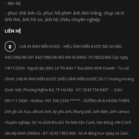
liên hệ
phục chế ảnh cũ, phục hồi phim ảnh đen trắng, chụp và in
ảnh thẻ, ảnh hồ sơ, ảnh hộ chiếu chuyên nghiệp
LIÊN HỆ
LAB IN ẢNH KIÊN ĐƯỢC - HIỆU ẢNH KIÊN ĐƯỢC Mã Số HKD:
8421388248-001 8421388248-002 Mã Số ĐKKD: 01U8022480 Cấp ngày
14/11/2024 - Người đại diện: Lê Thị Kiên * Địa Điểm Kinh Doanh - Trụ sở
chính: LAB IN ẢNH KIÊN ĐƯỢC (HIỆU ẢNH KIÊN ĐƯỢC) Số 17 Đường Hoàng
Quốc Việt, Phường Nghĩa Đô, TP Hà Nội - ĐT: 0243 756 8437 - - Zalo:
091111 5636 - Hotline: 091 206 2336 ***** - XƯỞNG IN & HOÀN THIỆN:
ảnh gỗ các loại, album ảnh, kỷ yếu ảnh, khung ảnh, ảnh điện, ảnh canvas
chuyên nghiệp: Số 16 LK28 khu Đô Thị Mới Vân Canh, Sơn Đồng, HN (Cách
Sân Mỹ Đình 3000m) - ĐT: 0243 7950 666 - Số di động trực quầy và Zalo: