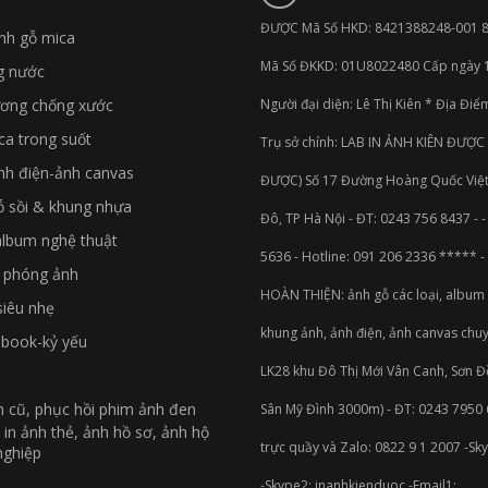
ĐƯỢC Mã Số HKD: 8421388248-001 
nh gỗ mica
Mã Số ĐKKD: 01U8022480 Cấp ngày 1
g nước
ương chống xước
Người đại diện: Lê Thị Kiên * Địa Điể
ca trong suốt
Trụ sở chính: LAB IN ẢNH KIÊN ĐƯỢC
nh điện-ảnh canvas
ĐƯỢC) Số 17 Đường Hoàng Quốc Việt
ỗ sồi & khung nhựa
Đô, TP Hà Nội - ĐT: 0243 756 8437 - 
album nghệ thuật
5636 - Hotline: 091 206 2336 ***** 
n phóng ảnh
HOÀN THIỆN: ảnh gỗ các loại, album 
siêu nhẹ
khung ảnh, ảnh điện, ảnh canvas chu
book-kỷ yếu
LK28 khu Đô Thị Mới Vân Canh, Sơn 
h cũ, phục hồi phim ảnh đen
Sân Mỹ Đình 3000m) - ĐT: 0243 7950 6
 in ảnh thẻ, ảnh hồ sơ, ảnh hộ
trực quầy và Zalo: 0822 9 1 2007 -Sk
nghiệp
-Skype2: inanhkienduoc -Email1: