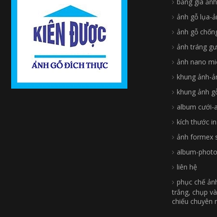
bảng giá ảnh
ảnh gỗ lụa-ả
ảnh gỗ chốn
ảnh tráng g
ảnh nano mi
khung ảnh-ả
khung ảnh g
album cưới-
kích thước i
ảnh formex 
album-photo
liên hệ
phục chế ản
trắng, chụp và
chiếu chuyên 