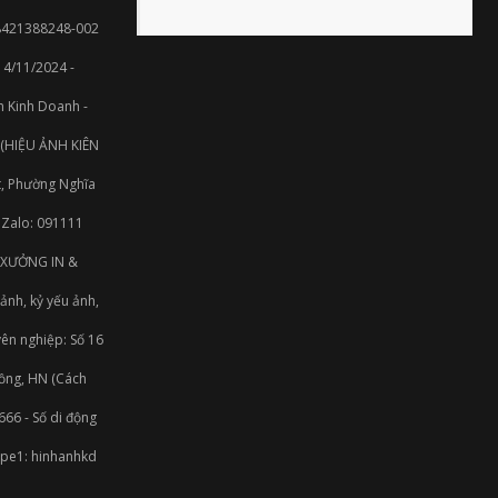
8421388248-002
4/11/2024 -
m Kinh Doanh -
 (HIỆU ẢNH KIÊN
, Phường Nghĩa
- Zalo: 091111
- XƯỞNG IN &
ảnh, kỷ yếu ảnh,
yên nghiệp: Số 16
Đồng, HN (Cách
66 - Số di động
ype1: hinhanhkd