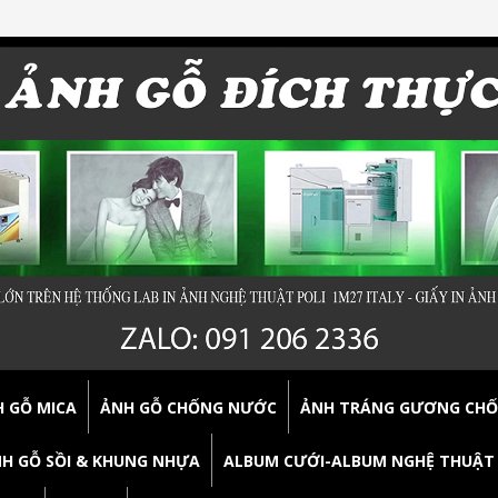
 GỖ MICA
ẢNH GỖ CHỐNG NƯỚC
ẢNH TRÁNG GƯƠNG CH
H GỖ SỒI & KHUNG NHỰA
ALBUM CƯỚI-ALBUM NGHỆ THUẬT