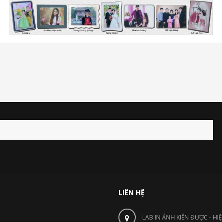
LIÊN HỆ
LAB IN ẢNH KIÊN ĐƯỢC - HI