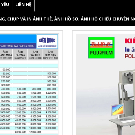
 YẾU
LIÊN HỆ
G, CHỤP VÀ IN ẢNH THẺ, ẢNH HỒ SƠ, ẢNH HỘ CHIẾU CHUYÊN N