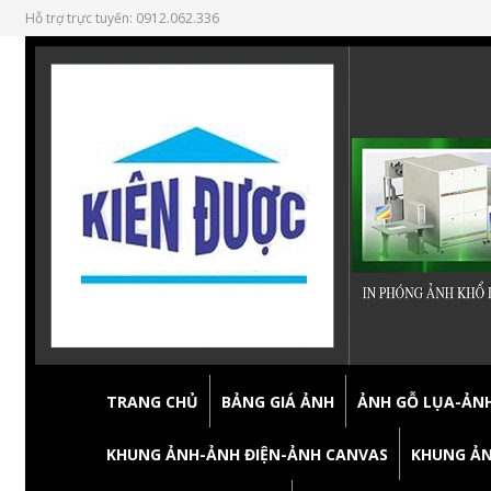
Hỗ trợ trực tuyến: 0912.062.336
TRANG CHỦ
BẢNG GIÁ ẢNH
ẢNH GỖ LỤA-ẢNH
KHUNG ẢNH-ẢNH ĐIỆN-ẢNH CANVAS
KHUNG ẢN