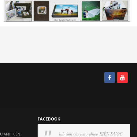
FACEBOOK
lab ảnh chuyên nghiệp KIÊN ĐƯỢC
ỆU ẢNH KIÊN