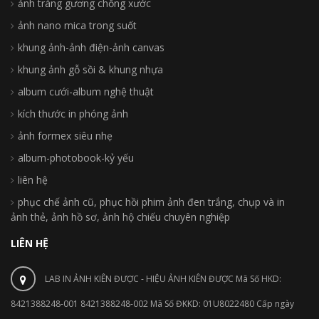
ảnh tráng gương chống xước
ảnh nano mica trong suốt
khung ảnh-ảnh điện-ảnh canvas
khung ảnh gỗ sồi & khung nhựa
album cưới-album nghệ thuật
kích thước in phóng ảnh
ảnh formex siêu nhẹ
album-photobook-kỷ yếu
liên hệ
phục chế ảnh cũ, phục hồi phim ảnh đen trắng, chụp và in
ảnh thẻ, ảnh hồ sơ, ảnh hộ chiếu chuyên nghiệp
LIÊN HỆ
LAB IN ẢNH KIÊN ĐƯỢC - HIỆU ẢNH KIÊN ĐƯỢC Mã Số HKD:
8421388248-001 8421388248-002 Mã Số ĐKKD: 01U8022480 Cấp ngày