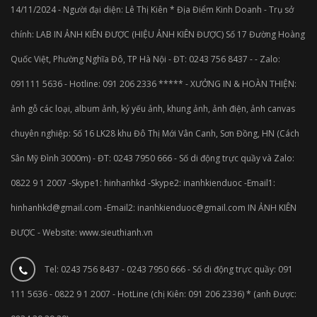
14/11/2024 - Người đại diện: Lê Thị Kiên * Địa Điểm Kinh Doanh - Trụ sở
chính: LAB IN ẢNH KIÊN ĐƯỢC (HIỆU ẢNH KIÊN ĐƯỢC) Số 17 Đường Hoàng
Quốc Việt, Phường Nghĩa Đô, TP Hà Nội - ĐT: 0243 756 8437 - - Zalo:
091111 5636 - Hotline: 091 206 2336 ***** - XƯỞNG IN & HOÀN THIỆN:
ảnh gỗ các loại, album ảnh, kỷ yếu ảnh, khung ảnh, ảnh điện, ảnh canvas
chuyên nghiệp: Số 16 LK28 khu Đô Thị Mới Vân Canh, Sơn Đồng, HN (Cách
Sân Mỹ Đình 3000m) - ĐT: 0243 7950 666 - Số di động trực quầy và Zalo:
0822 9 1 2007 -Skype1: hinhanhkd -Skype2: inanhkienduoc -Email1:
hinhanhkd@gmail.com -Email2: inanhkienduoc@gmail.com IN ẢNH KIÊN
ĐƯỢC - Website: www.sieuthianh.vn
Tel: 0243 756 8437 - 0243 7950 666 - Số di động trực quầy: 091
111 5636 - 0822 9 1 2007 - HotLine (chị Kiên: 091 206 2336) * (anh Được: